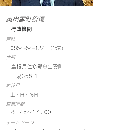
​奥出雲町役場
行政機関
電話
0854−54−1221（代表）
住所
島根県仁多郡奥出雲町
三成358-1
定休日
土・日・祝日
営業時間
8：45～17：00
ホームページ